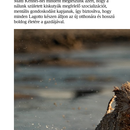
Matti Kennel-nél mindent megteszünk azért, hogy a
nálunk született kiskutyák megfelelő szocializációt,
mentális gondoskodást kapjanak, így biztosítva, hogy
minden Lagotto készen álljon az új otthonára és hosszú
boldog életére a gazdájával.