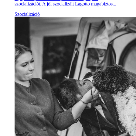
szocializációt. A jól szocializált Lagotto magabiztos...
Szocializáció