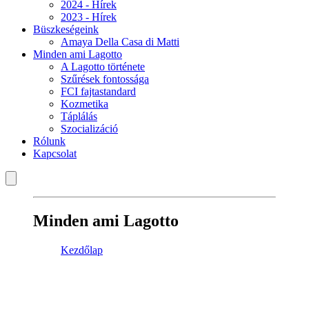
2024 - Hírek
2023 - Hírek
Büszkeségeink
Amaya Della Casa di Matti
Minden ami Lagotto
A Lagotto története
Szűrések fontossága
FCI fajtastandard
Kozmetika
Táplálás
Szocializáció
Rólunk
Kapcsolat
Minden ami Lagotto
Kezdőlap