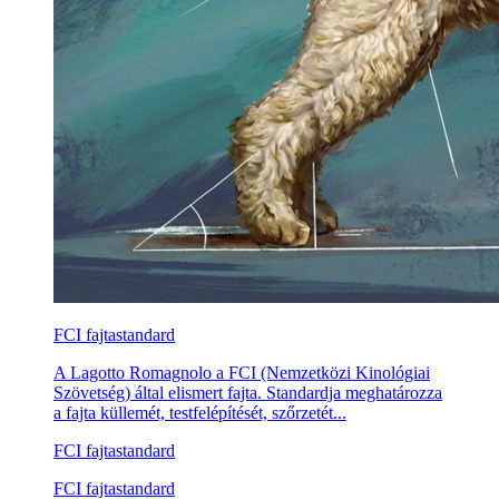
FCI fajtastandard
A Lagotto Romagnolo a FCI (Nemzetközi Kinológiai
Szövetség) által elismert fajta. Standardja meghatározza
a fajta küllemét, testfelépítését, szőrzetét...
FCI fajtastandard
FCI fajtastandard