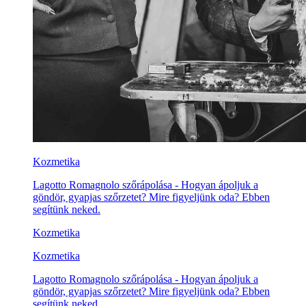
Kozmetika
Lagotto Romagnolo szőrápolása - Hogyan ápoljuk a
göndör, gyapjas szőrzetet? Mire figyeljünk oda? Ebben
segítünk neked.
Kozmetika
Kozmetika
Lagotto Romagnolo szőrápolása - Hogyan ápoljuk a
göndör, gyapjas szőrzetet? Mire figyeljünk oda? Ebben
segítünk neked.