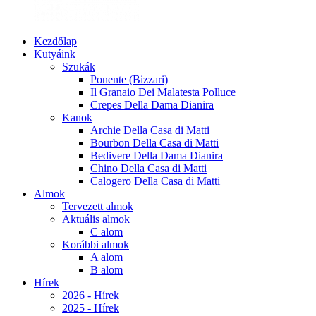
Kezdőlap
Kutyáink
Szukák
Ponente (Bizzari)
Il Granaio Dei Malatesta Polluce
Crepes Della Dama Dianira
Kanok
Archie Della Casa di Matti
Bourbon Della Casa di Matti
Bedivere Della Dama Dianira
Chino Della Casa di Matti
Calogero Della Casa di Matti
Almok
Tervezett almok
Aktuális almok
C alom
Korábbi almok
A alom
B alom
Hírek
2026 - Hírek
2025 - Hírek