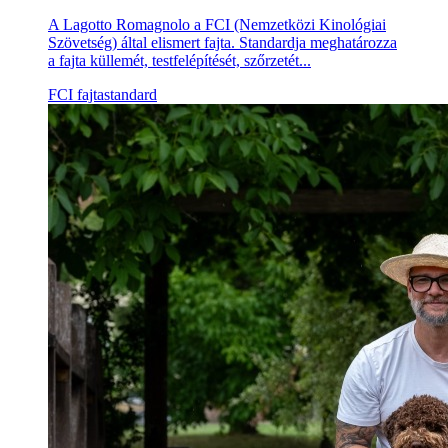
A Lagotto Romagnolo a FCI (Nemzetközi Kinológiai
Szövetség) által elismert fajta. Standardja meghatározza
a fajta küllemét, testfelépítését, szőrzetét...
FCI fajtastandard