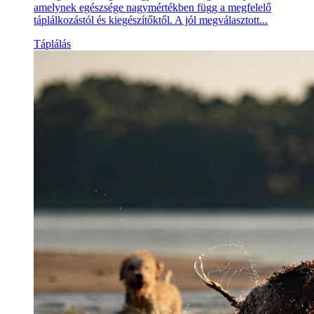
amelynek egészsége nagymértékben függ a megfelelő
táplálkozástól és kiegészítőktől. A jól megválasztott...
Táplálás