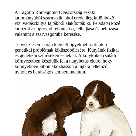
A Lagotto Romagnolo Olaszország északi
tartományából származik, ahol eredetileg különböző
vízi vadászkutya fajtákból alakították ki. Feladatai közé
tartozott az apróvad felkutatása, felhajtása és behozása,
valamint a szarvasgomba keresése.
Tenyésztésem során kiemelt figyelmet fordítok a
genetikai problémák kiküszöbölésére. Kutyáink fizikai
és genetikai szűréseken esnek át. A kölyköket családi
környezetben készítjük fel a nagybetűs életre, hogy
könnyebben kibontakozhasson a fajtára jellemző,
nyitott és barátságos temperamentum.