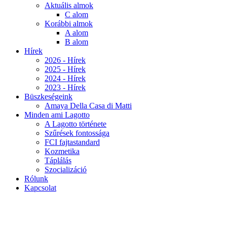
Aktuális almok
C alom
Korábbi almok
A alom
B alom
Hírek
2026 - Hírek
2025 - Hírek
2024 - Hírek
2023 - Hírek
Büszkeségeink
Amaya Della Casa di Matti
Minden ami Lagotto
A Lagotto története
Szűrések fontossága
FCI fajtastandard
Kozmetika
Táplálás
Szocializáció
Rólunk
Kapcsolat