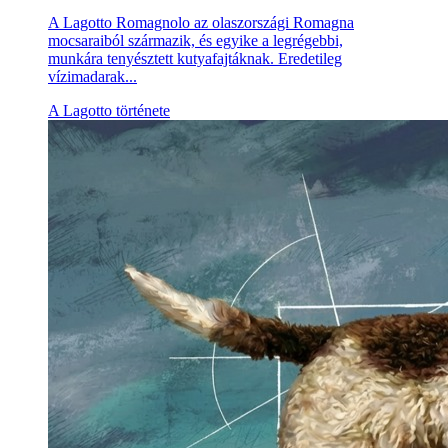
A Lagotto Romagnolo az olaszországi Romagna
mocsaraiból származik, és egyike a legrégebbi,
munkára tenyésztett kutyafajtáknak. Eredetileg
vízimadarak...
A Lagotto története