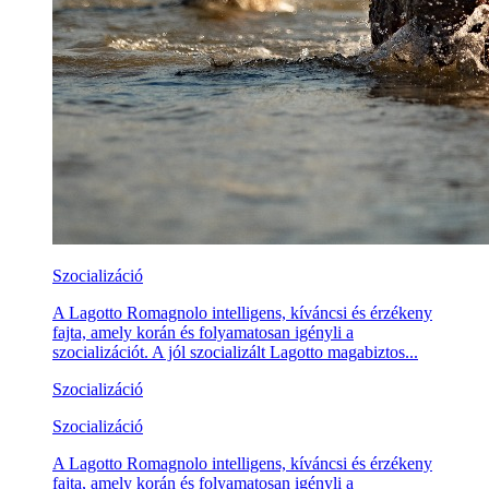
Szocializáció
A Lagotto Romagnolo intelligens, kíváncsi és érzékeny
fajta, amely korán és folyamatosan igényli a
szocializációt. A jól szocializált Lagotto magabiztos...
Szocializáció
Szocializáció
A Lagotto Romagnolo intelligens, kíváncsi és érzékeny
fajta, amely korán és folyamatosan igényli a