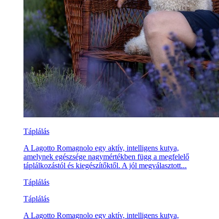
Táplálás
A Lagotto Romagnolo egy aktív, intelligens kutya,
amelynek egészsége nagymértékben függ a megfelelő
táplálkozástól és kiegészítőktől. A jól megválasztott...
Táplálás
Táplálás
A Lagotto Romagnolo egy aktív, intelligens kutya,