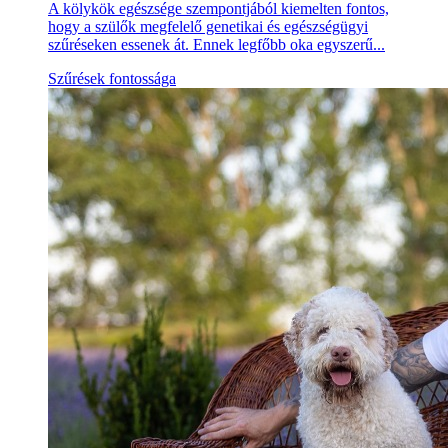
A kölykök egészsége szempontjából kiemelten fontos,
hogy a szülők megfelelő genetikai és egészségügyi
szűréseken essenek át. Ennek legfőbb oka egyszerű...
Szűrések fontossága