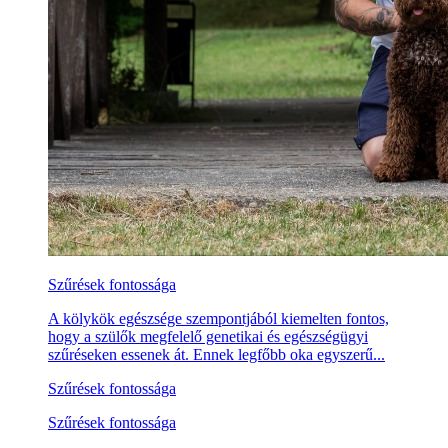
Szűrések fontossága
A kölykök egészsége szempontjából kiemelten fontos,
hogy a szülők megfelelő genetikai és egészségügyi
szűréseken essenek át. Ennek legfőbb oka egyszerű...
Szűrések fontossága
Szűrések fontossága