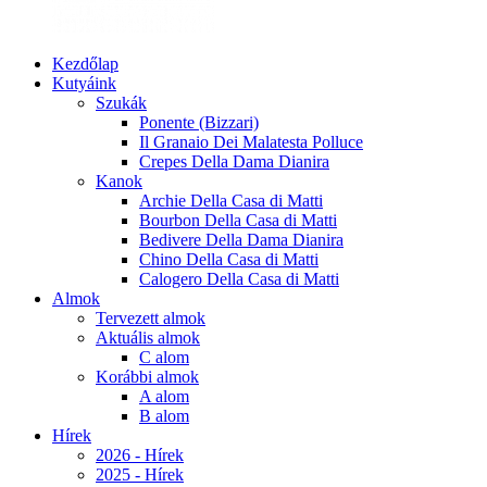
Kezdőlap
Kutyáink
Szukák
Ponente (Bizzari)
Il Granaio Dei Malatesta Polluce
Crepes Della Dama Dianira
Kanok
Archie Della Casa di Matti
Bourbon Della Casa di Matti
Bedivere Della Dama Dianira
Chino Della Casa di Matti
Calogero Della Casa di Matti
Almok
Tervezett almok
Aktuális almok
C alom
Korábbi almok
A alom
B alom
Hírek
2026 - Hírek
2025 - Hírek