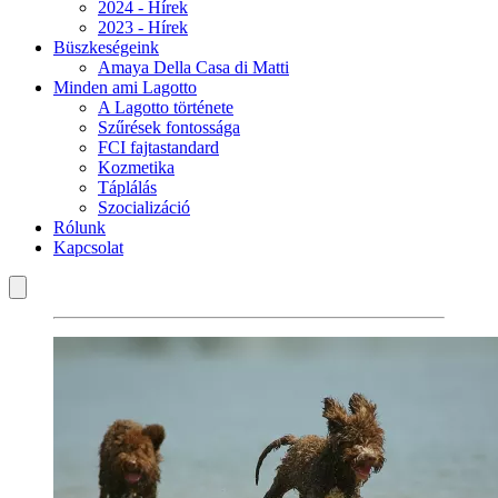
2024 - Hírek
2023 - Hírek
Büszkeségeink
Amaya Della Casa di Matti
Minden ami Lagotto
A Lagotto története
Szűrések fontossága
FCI fajtastandard
Kozmetika
Táplálás
Szocializáció
Rólunk
Kapcsolat