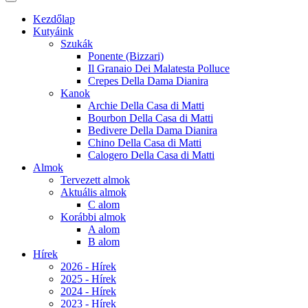
Kezdőlap
Kutyáink
Szukák
Ponente (Bizzari)
Il Granaio Dei Malatesta Polluce
Crepes Della Dama Dianira
Kanok
Archie Della Casa di Matti
Bourbon Della Casa di Matti
Bedivere Della Dama Dianira
Chino Della Casa di Matti
Calogero Della Casa di Matti
Almok
Tervezett almok
Aktuális almok
C alom
Korábbi almok
A alom
B alom
Hírek
2026 - Hírek
2025 - Hírek
2024 - Hírek
2023 - Hírek