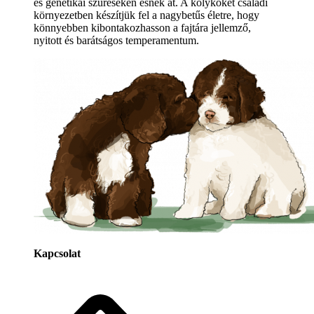
és genetikai szűréseken esnek át. A kölyköket családi
környezetben készítjük fel a nagybetűs életre, hogy
könnyebben kibontakozhasson a fajtára jellemző,
nyitott és barátságos temperamentum.
Kapcsolat