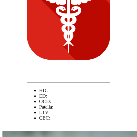
HD:
ED:
OCD:
Patella:
LTV:
CEC: