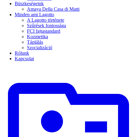
Büszkeségeink
Amaya Della Casa di Matti
Minden ami Lagotto
A Lagotto története
Szűrések fontossága
FCI fajtastandard
Kozmetika
Táplálás
Szocializáció
Rólunk
Kapcsolat